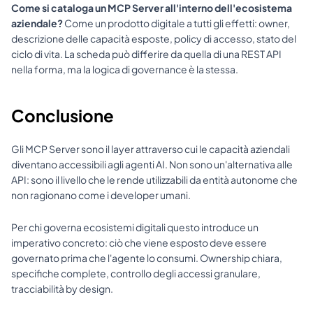
Come si cataloga un MCP Server all'interno dell'ecosistema 
aziendale?
 Come un prodotto digitale a tutti gli effetti: owner, 
descrizione delle capacità esposte, policy di accesso, stato del 
ciclo di vita. La scheda può differire da quella di una REST API 
nella forma, ma la logica di governance è la stessa.
Conclusione
Gli MCP Server sono il layer attraverso cui le capacità aziendali 
diventano accessibili agli agenti AI. Non sono un'alternativa alle 
API: sono il livello che le rende utilizzabili da entità autonome che 
non ragionano come i developer umani.
Per chi governa ecosistemi digitali questo introduce un 
imperativo concreto: ciò che viene esposto deve essere 
governato prima che l'agente lo consumi. Ownership chiara, 
specifiche complete, controllo degli accessi granulare, 
tracciabilità by design.