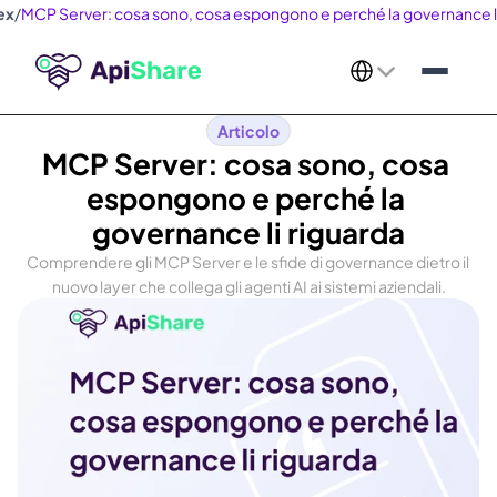
ex
/
MCP Server: cosa sono, cosa espongono e perché la governance li
Select Language
Articolo
MCP Server: cosa sono, cosa 
espongono e perché la 
governance li riguarda
Comprendere gli MCP Server e le sfide di governance dietro il 
nuovo layer che collega gli agenti AI ai sistemi aziendali.