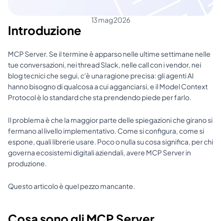
13 mag 2026
Introduzione
MCP Server. Se il termine è apparso nelle ultime settimane nelle 
tue conversazioni, nei thread Slack, nelle call con i vendor, nei 
blog tecnici che segui, c'è una ragione precisa: gli agenti AI 
hanno bisogno di qualcosa a cui agganciarsi, e il Model Context 
Protocol è lo standard che sta prendendo piede per farlo.
Il problema è che la maggior parte delle spiegazioni che girano si 
fermano al livello implementativo. Come si configura, come si 
espone, quali librerie usare. Poco o nulla su cosa significa, per chi 
governa ecosistemi digitali aziendali, avere MCP Server in 
produzione.
Questo articolo è quel pezzo mancante.
Cosa sono gli MCP Server