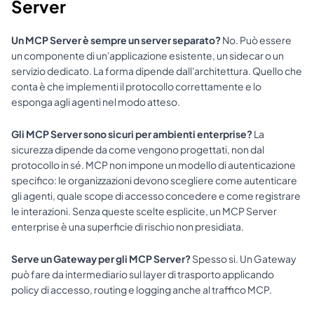
Server
Un MCP Server è sempre un server separato?
 No. Può essere 
un componente di un'applicazione esistente, un sidecar o un 
servizio dedicato. La forma dipende dall'architettura. Quello che 
conta è che implementi il protocollo correttamente e lo 
esponga agli agenti nel modo atteso.
Gli MCP Server sono sicuri per ambienti enterprise?
 La 
sicurezza dipende da come vengono progettati, non dal 
protocollo in sé. MCP non impone un modello di autenticazione 
specifico: le organizzazioni devono scegliere come autenticare 
gli agenti, quale scope di accesso concedere e come registrare 
le interazioni. Senza queste scelte esplicite, un MCP Server 
enterprise è una superficie di rischio non presidiata.
Serve un Gateway per gli MCP Server?
 Spesso si. Un Gateway 
può fare da intermediario sul layer di trasporto applicando 
policy di accesso, routing e logging anche al traffico MCP.