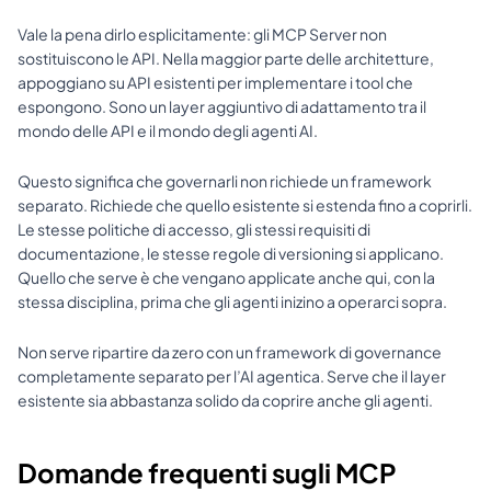
Vale la pena dirlo esplicitamente: gli MCP Server non 
sostituiscono le API. Nella maggior parte delle architetture, 
appoggiano su API esistenti per implementare i tool che 
espongono. Sono un layer aggiuntivo di adattamento tra il 
mondo delle API e il mondo degli agenti AI.
Questo significa che governarli non richiede un framework 
separato. Richiede che quello esistente si estenda fino a coprirli. 
Le stesse politiche di accesso, gli stessi requisiti di 
documentazione, le stesse regole di versioning si applicano. 
Quello che serve è che vengano applicate anche qui, con la 
stessa disciplina, prima che gli agenti inizino a operarci sopra.
Non serve ripartire da zero con un framework di governance 
completamente separato per l’AI agentica. Serve che il layer 
esistente sia abbastanza solido da coprire anche gli agenti.
Domande frequenti sugli MCP 