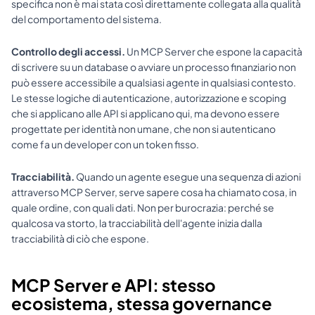
specifica non è mai stata così direttamente collegata alla qualità 
del comportamento del sistema.
Controllo degli accessi.
 Un MCP Server che espone la capacità 
di scrivere su un database o avviare un processo finanziario non 
può essere accessibile a qualsiasi agente in qualsiasi contesto. 
Le stesse logiche di autenticazione, autorizzazione e scoping 
che si applicano alle API si applicano qui, ma devono essere 
progettate per identità non umane, che non si autenticano 
come fa un developer con un token fisso.
Tracciabilità.
 Quando un agente esegue una sequenza di azioni 
attraverso MCP Server, serve sapere cosa ha chiamato cosa, in 
quale ordine, con quali dati. Non per burocrazia: perché se 
qualcosa va storto, la tracciabilità dell'agente inizia dalla 
tracciabilità di ciò che espone.
MCP Server e API: stesso 
ecosistema, stessa governance