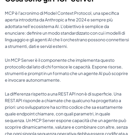
MCP è l'acronimo di Model Context Protocol, una specifica 
aperta introdotta da Anthropic a fine 2024 e sempre più 
adottata nell’ecosistema AI. L'obiettivo è semplice da 
enunciare: definire un modo standardizzato con cui i modelli di 
linguaggio e gli agenti AI che li orchestrano possono connettersi 
a strumenti, dati e servizi esterni.
Un MCP Server è il componente che implementa questo 
protocollo dal lato di chi fornisce le capacità. Espone risorse, 
strumenti e prompt in un formato che un agente AI può scoprire 
e invocare autonomamente.
La differenza rispetto a una REST API non è di superficie. Una 
REST API risponde a chiamate che qualcuno ha progettato a 
priori: uno sviluppatore ha scritto codice che sa esattamente 
quale endpoint chiamare, con quali parametri, in quale 
sequenza. Un MCP Server espone capacità che un agente può 
scoprire dinamicamente, valutare e combinare con altre, senza 
che ogni singola sequenza operativa debba essere codificata a 