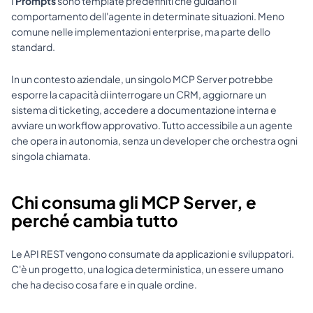
I 
Prompts
 sono template predefiniti che guidano il 
comportamento dell'agente in determinate situazioni. Meno 
comune nelle implementazioni enterprise, ma parte dello 
standard.
In un contesto aziendale, un singolo MCP Server potrebbe 
esporre la capacità di interrogare un CRM, aggiornare un 
sistema di ticketing, accedere a documentazione interna e 
avviare un workflow approvativo. Tutto accessibile a un agente 
che opera in autonomia, senza un developer che orchestra ogni 
singola chiamata.
Chi consuma gli MCP Server, e 
perché cambia tutto
Le API REST vengono consumate da applicazioni e sviluppatori. 
C'è un progetto, una logica deterministica, un essere umano 
che ha deciso cosa fare e in quale ordine.