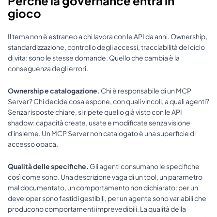
Perché la governance entra in 
gioco
Il tema non è estraneo a chi lavora con le API da anni. Ownership, 
standardizzazione, controllo degli accessi, tracciabilità del ciclo 
di vita: sono le stesse domande. Quello che cambia è la 
conseguenza degli errori.
Ownership e catalogazione.
 Chi è responsabile di un MCP 
Server? Chi decide cosa espone, con quali vincoli, a quali agenti? 
Senza risposte chiare, si ripete quello già visto con le API 
shadow: capacità create, usate e modificate senza visione 
d'insieme. Un MCP Server non catalogato è una superficie di 
accesso opaca.
Qualità delle specifiche.
 Gli agenti consumano le specifiche 
così come sono. Una descrizione vaga di un tool, un parametro 
mal documentato, un comportamento non dichiarato: per un 
developer sono fastidi gestibili, per un agente sono variabili che 
producono comportamenti imprevedibili. La qualità della 