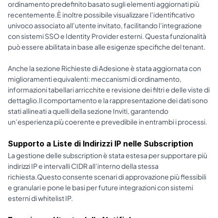
ordinamento predefinito basato sugli elementi aggiornati più 
recentemente.È inoltre possibile visualizzare l’identificativo 
univoco associato all’utente invitato, facilitando l’integrazione 
con sistemi SSO e Identity Provider esterni. Questa funzionalità 
può essere abilitata in base alle esigenze specifiche del tenant.
Anche la sezione Richieste di Adesione è stata aggiornata con 
miglioramenti equivalenti: meccanismi di ordinamento, 
informazioni tabellari arricchite e revisione dei filtri e delle viste di 
dettaglio.Il comportamento e la rappresentazione dei dati sono 
stati allineati a quelli della sezione Inviti, garantendo 
un’esperienza più coerente e prevedibile in entrambi i processi.
Supporto a Liste di Indirizzi IP nelle Subscription
La gestione delle subscription è stata estesa per supportare più 
indirizzi IP e intervalli CIDR all’interno della stessa 
richiesta.Questo consente scenari di approvazione più flessibili 
e granulari e pone le basi per future integrazioni con sistemi 
esterni di whitelist IP.