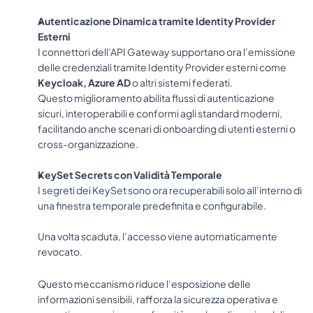
Autenticazione Dinamica tramite Identity Provider 
Esterni
I connettori dell’API Gateway supportano ora l’emissione 
delle credenziali tramite Identity Provider esterni come 
Keycloak, Azure AD
 o altri sistemi federati.
Questo miglioramento abilita flussi di autenticazione 
sicuri, interoperabili e conformi agli standard moderni, 
facilitando anche scenari di onboarding di utenti esterni o 
cross-organizzazione.
KeySet Secrets con Validità Temporale
I segreti dei KeySet sono ora recuperabili solo all’interno di 
una finestra temporale predefinita e configurabile.
Una volta scaduta, l’accesso viene automaticamente 
revocato.
Questo meccanismo riduce l’esposizione delle 
informazioni sensibili, rafforza la sicurezza operativa e 