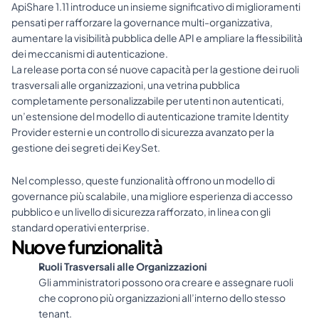
ApiShare 1.11 introduce un insieme significativo di miglioramenti 
pensati per rafforzare la governance multi-organizzativa, 
aumentare la visibilità pubblica delle API e ampliare la flessibilità 
dei meccanismi di autenticazione.
La release porta con sé nuove capacità per la gestione dei ruoli 
trasversali alle organizzazioni, una vetrina pubblica 
completamente personalizzabile per utenti non autenticati, 
un’estensione del modello di autenticazione tramite Identity 
Provider esterni e un controllo di sicurezza avanzato per la 
gestione dei segreti dei KeySet.
Nel complesso, queste funzionalità offrono un modello di 
governance più scalabile, una migliore esperienza di accesso 
pubblico e un livello di sicurezza rafforzato, in linea con gli 
standard operativi enterprise.
Nuove funzionalità
Ruoli Trasversali alle Organizzazioni
Gli amministratori possono ora creare e assegnare ruoli 
che coprono più organizzazioni all’interno dello stesso 
tenant.