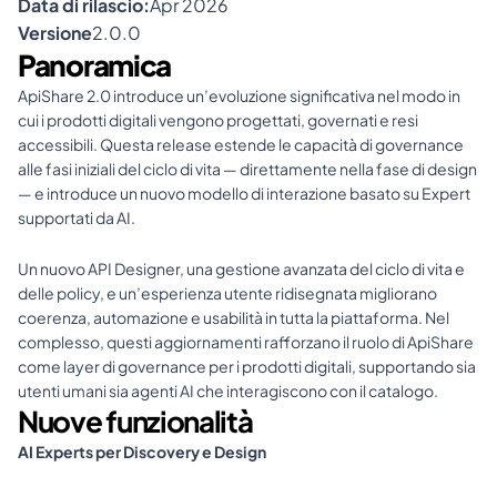
Data di rilascio:
Apr 2026
Versione
2.0.0
Panoramica
ApiShare 2.0 introduce un’evoluzione significativa nel modo in 
cui i prodotti digitali vengono progettati, governati e resi 
accessibili. Questa release estende le capacità di governance 
alle fasi iniziali del ciclo di vita — direttamente nella fase di design 
— e introduce un nuovo modello di interazione basato su Expert 
supportati da AI.
Un nuovo API Designer, una gestione avanzata del ciclo di vita e 
delle policy, e un’esperienza utente ridisegnata migliorano 
coerenza, automazione e usabilità in tutta la piattaforma. Nel 
complesso, questi aggiornamenti rafforzano il ruolo di ApiShare 
come layer di governance per i prodotti digitali, supportando sia 
utenti umani sia agenti AI che interagiscono con il catalogo.
Nuove funzionalità
AI Experts per Discovery e Design