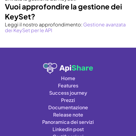
Vuoi approfondire la gestione dei 
KeySet?
Leggi il nostro approfondimento: 
Gestione avanzata 
dei KeySet per le API
Home
Features
Success journey
Prezzi
Documentazione
Release note
Panoramica dei servizi
Linkedin post