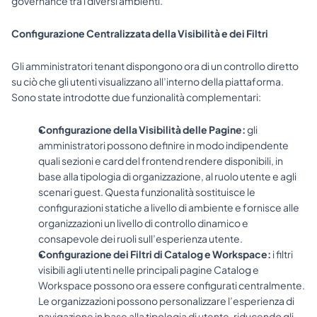
governance tra i diversi ambienti.
Configurazione Centralizzata della Visibilità e dei Filtri
Gli amministratori tenant dispongono ora di un controllo diretto 
su ciò che gli utenti visualizzano all’interno della piattaforma. 
Sono state introdotte due funzionalità complementari:
Configurazione della Visibilità delle Pagine: 
gli 
amministratori possono definire in modo indipendente 
quali sezioni e card del frontend rendere disponibili, in 
base alla tipologia di organizzazione, al ruolo utente e agli 
scenari guest. Questa funzionalità sostituisce le 
configurazioni statiche a livello di ambiente e fornisce alle 
organizzazioni un livello di controllo dinamico e 
consapevole dei ruoli sull’esperienza utente.
Configurazione dei Filtri di Catalog e Workspace:
 i filtri 
visibili agli utenti nelle principali pagine Catalog e 
Workspace possono ora essere configurati centralmente. 
Le organizzazioni possono personalizzare l’esperienza di 
navigazione in base alla tipologia di utente, riducendo gli 