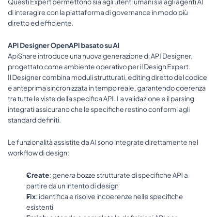
Questi Expert permettono sia agli utenti umani sia agli agenti AI 
di interagire con la piattaforma di governance in modo più 
diretto ed efficiente.
API Designer OpenAPI basato su AI
ApiShare introduce una nuova generazione di API Designer, 
progettato come ambiente operativo per il Design Expert.
Il Designer combina moduli strutturati, editing diretto del codice 
e anteprima sincronizzata in tempo reale, garantendo coerenza 
tra tutte le viste della specifica API. La validazione e il parsing 
integrati assicurano che le specifiche restino conformi agli 
standard definiti.
Le funzionalità assistite da AI sono integrate direttamente nel 
workflow di design:
Create
: genera bozze strutturate di specifiche API a 
partire da un intento di design
Fix
: identifica e risolve incoerenze nelle specifiche 
esistenti