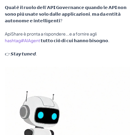
𝗤𝘂𝗮𝗹 𝗲̀ 𝗶𝗹 𝗿𝘂𝗼𝗹𝗼 𝗱𝗲𝗹𝗹’𝗔𝗣𝗜 𝗚𝗼𝘃𝗲𝗿𝗻𝗮𝗻𝗰𝗲 𝗾𝘂𝗮𝗻𝗱𝗼 𝗹𝗲 𝗔𝗣𝗜 𝗻𝗼𝗻 
𝘀𝗼𝗻𝗼 𝗽𝗶𝘂̀ 𝘂𝘀𝗮𝘁𝗲 𝘀𝗼𝗹𝗼 𝗱𝗮𝗹𝗹𝗲 𝗮𝗽𝗽𝗹𝗶𝗰𝗮𝘇𝗶𝗼𝗻𝗶, 𝗺𝗮 𝗱𝗮 𝗲𝗻𝘁𝗶𝘁𝗮̀ 
𝗮𝘂𝘁𝗼𝗻𝗼𝗺𝗲 𝗲 𝗶𝗻𝘁𝗲𝗹𝗹𝗶𝗴𝗲𝗻𝘁𝗶? 
ApiShare è pronta a rispondere...e a fornire agli 
hashtag#AIAgent
 𝘁𝘂𝘁𝘁𝗼 𝗰𝗶𝗼̀ 𝗱𝗶 𝗰𝘂𝗶 𝗵𝗮𝗻𝗻𝗼 𝗯𝗶𝘀𝗼𝗴𝗻𝗼. 
👉 𝙎𝙩𝙖𝙮 𝙩𝙪𝙣𝙚𝙙.