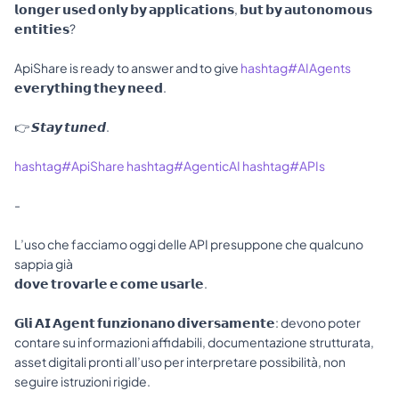
𝗹𝗼𝗻𝗴𝗲𝗿 𝘂𝘀𝗲𝗱 𝗼𝗻𝗹𝘆 𝗯𝘆 𝗮𝗽𝗽𝗹𝗶𝗰𝗮𝘁𝗶𝗼𝗻𝘀, 𝗯𝘂𝘁 𝗯𝘆 𝗮𝘂𝘁𝗼𝗻𝗼𝗺𝗼𝘂𝘀 
𝗲𝗻𝘁𝗶𝘁𝗶𝗲𝘀?
ApiShare is ready to answer and to give 
hashtag#AIAgents
𝗲𝘃𝗲𝗿𝘆𝘁𝗵𝗶𝗻𝗴 𝘁𝗵𝗲𝘆 𝗻𝗲𝗲𝗱. 
👉 𝙎𝙩𝙖𝙮 𝙩𝙪𝙣𝙚𝙙. 
hashtag#ApiShare
hashtag#AgenticAI
hashtag#APIs
- 
L’uso che facciamo oggi delle API presuppone che qualcuno 
sappia già
𝗱𝗼𝘃𝗲 𝘁𝗿𝗼𝘃𝗮𝗿𝗹𝗲 𝗲 𝗰𝗼𝗺𝗲 𝘂𝘀𝗮𝗿𝗹𝗲. 
𝗚𝗹𝗶 𝗔𝗜 𝗔𝗴𝗲𝗻𝘁 𝗳𝘂𝗻𝘇𝗶𝗼𝗻𝗮𝗻𝗼 𝗱𝗶𝘃𝗲𝗿𝘀𝗮𝗺𝗲𝗻𝘁𝗲: devono poter 
contare su informazioni affidabili, documentazione strutturata, 
asset digitali pronti all’uso per interpretare possibilità, non 
seguire istruzioni rigide.