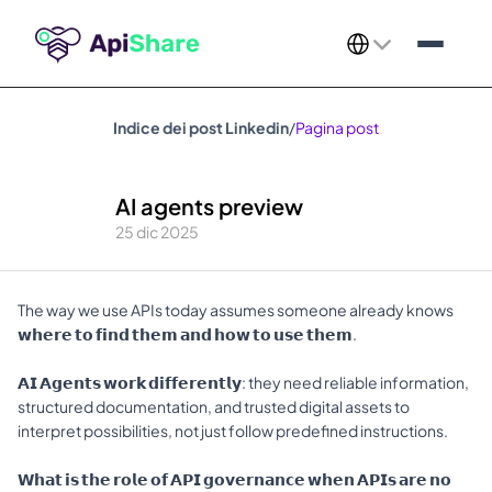
Select Language
Indice dei post Linkedin
/
Pagina post
AI agents preview
25 dic 2025
The way we use APIs today assumes someone already knows 
𝘄𝗵𝗲𝗿𝗲 𝘁𝗼 𝗳𝗶𝗻𝗱 𝘁𝗵𝗲𝗺 𝗮𝗻𝗱 𝗵𝗼𝘄 𝘁𝗼 𝘂𝘀𝗲 𝘁𝗵𝗲𝗺.
𝗔𝗜 𝗔𝗴𝗲𝗻𝘁𝘀 𝘄𝗼𝗿𝗸 𝗱𝗶𝗳𝗳𝗲𝗿𝗲𝗻𝘁𝗹𝘆: they need reliable information, 
structured documentation, and trusted digital assets to 
interpret possibilities, not just follow predefined instructions.
𝗪𝗵𝗮𝘁 𝗶𝘀 𝘁𝗵𝗲 𝗿𝗼𝗹𝗲 𝗼𝗳 𝗔𝗣𝗜 𝗴𝗼𝘃𝗲𝗿𝗻𝗮𝗻𝗰𝗲 𝘄𝗵𝗲𝗻 𝗔𝗣𝗜𝘀 𝗮𝗿𝗲 𝗻𝗼 