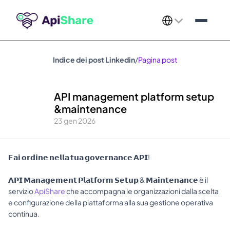
Select Language
Indice dei post Linkedin
/
Pagina post
API management platform setup 
&maintenance
23 gen 2026
𝗙𝗮𝗶 𝗼𝗿𝗱𝗶𝗻𝗲 𝗻𝗲𝗹𝗹𝗮 𝘁𝘂𝗮 𝗴𝗼𝘃𝗲𝗿𝗻𝗮𝗻𝗰𝗲 𝗔𝗣𝗜! 
𝗔𝗣𝗜 𝗠𝗮𝗻𝗮𝗴𝗲𝗺𝗲𝗻𝘁 𝗣𝗹𝗮𝘁𝗳𝗼𝗿𝗺 𝗦𝗲𝘁𝘂𝗽 & 𝗠𝗮𝗶𝗻𝘁𝗲𝗻𝗮𝗻𝗰𝗲 è il 
servizio 
ApiShare
 che accompagna le organizzazioni dalla scelta 
e configurazione della piattaforma alla sua gestione operativa 
continua. 