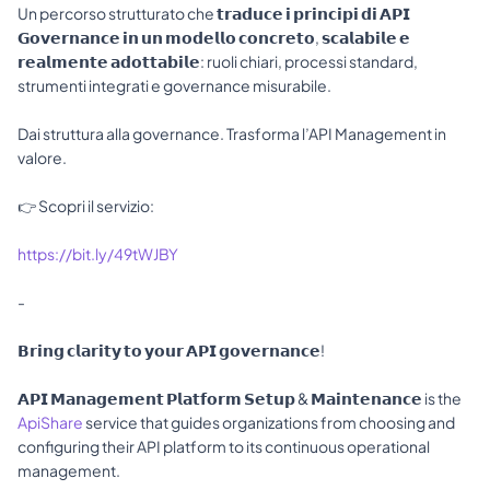
Un percorso strutturato che 𝘁𝗿𝗮𝗱𝘂𝗰𝗲 𝗶 𝗽𝗿𝗶𝗻𝗰𝗶𝗽𝗶 𝗱𝗶 𝗔𝗣𝗜 
𝗚𝗼𝘃𝗲𝗿𝗻𝗮𝗻𝗰𝗲 𝗶𝗻 𝘂𝗻 𝗺𝗼𝗱𝗲𝗹𝗹𝗼 𝗰𝗼𝗻𝗰𝗿𝗲𝘁𝗼, 𝘀𝗰𝗮𝗹𝗮𝗯𝗶𝗹𝗲 𝗲 
𝗿𝗲𝗮𝗹𝗺𝗲𝗻𝘁𝗲 𝗮𝗱𝗼𝘁𝘁𝗮𝗯𝗶𝗹𝗲: ruoli chiari, processi standard, 
strumenti integrati e governance misurabile. 
Dai struttura alla governance. Trasforma l’API Management in 
valore. 
👉 Scopri il servizio: 
https://bit.ly/49tWJBY
- 
𝗕𝗿𝗶𝗻𝗴 𝗰𝗹𝗮𝗿𝗶𝘁𝘆 𝘁𝗼 𝘆𝗼𝘂𝗿 𝗔𝗣𝗜 𝗴𝗼𝘃𝗲𝗿𝗻𝗮𝗻𝗰𝗲! 
𝗔𝗣𝗜 𝗠𝗮𝗻𝗮𝗴𝗲𝗺𝗲𝗻𝘁 𝗣𝗹𝗮𝘁𝗳𝗼𝗿𝗺 𝗦𝗲𝘁𝘂𝗽 & 𝗠𝗮𝗶𝗻𝘁𝗲𝗻𝗮𝗻𝗰𝗲 is the 
ApiShare
 service that guides organizations from choosing and 
configuring their API platform to its continuous operational 
management. 