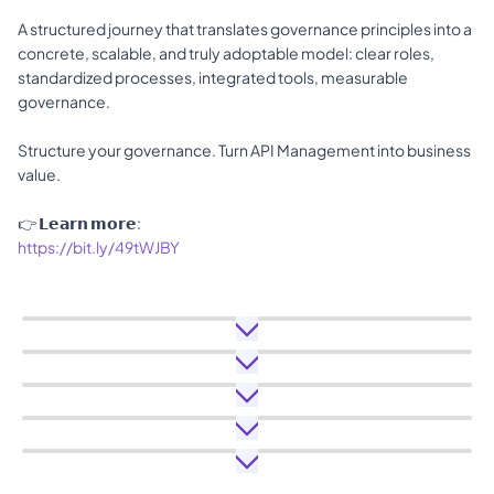
A structured journey that translates governance principles into a 
concrete, scalable, and truly adoptable model: clear roles, 
standardized processes, integrated tools, measurable 
governance. 
Structure your governance. Turn API Management into business 
value. 
👉 𝗟𝗲𝗮𝗿𝗻 𝗺𝗼𝗿𝗲: 
https://bit.ly/49tWJBY