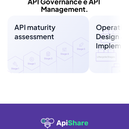
API Governance e API 
Management.
API maturity 
Operating
assessment
Design & 
Implemen
Stage 5
Stage 4
Stage 3
Stage 1
Stage 1