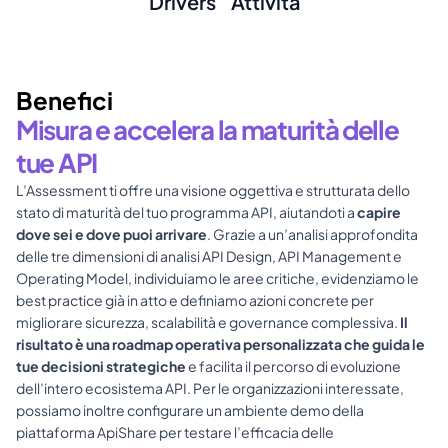
Drivers
Attività
Benefici
Misura e accelera la maturità delle 
tue API
L’Assessment ti offre una visione oggettiva e strutturata dello 
stato di maturità del tuo programma API, aiutandoti a 
capire 
dove sei e dove puoi arrivare
. Grazie a un’analisi approfondita 
delle tre dimensioni di analisi API Design, API Management e 
Operating Model, individuiamo le aree critiche, evidenziamo le 
best practice già in atto e definiamo azioni concrete per 
migliorare sicurezza, scalabilità e governance complessiva.
 Il 
risultato è una roadmap operativa personalizzata che guida le 
tue decisioni strategiche
 e facilita il percorso di evoluzione 
dell’intero ecosistema API. Per le organizzazioni interessate, 
possiamo inoltre configurare un ambiente demo della 
piattaforma ApiShare per testare l’efficacia delle 