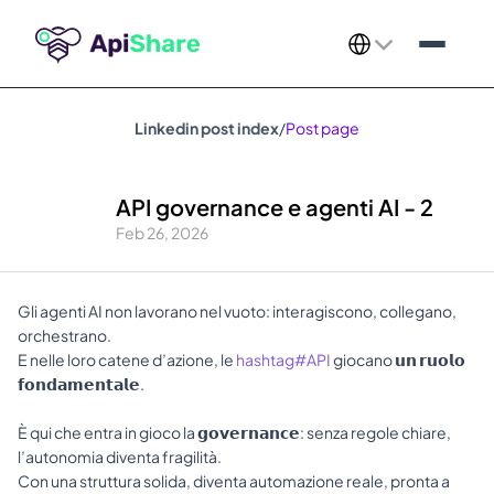
Select Language
Linkedin post index
/
Post page
API governance e agenti AI - 2
Feb 26, 2026
Gli agenti AI non lavorano nel vuoto: interagiscono, collegano, 
orchestrano. 
E nelle loro catene d’azione, le 
hashtag#API
 giocano 𝘂𝗻 𝗿𝘂𝗼𝗹𝗼 
𝗳𝗼𝗻𝗱𝗮𝗺𝗲𝗻𝘁𝗮𝗹𝗲. 
È qui che entra in gioco la 𝗴𝗼𝘃𝗲𝗿𝗻𝗮𝗻𝗰𝗲: senza regole chiare, 
l’autonomia diventa fragilità. 
Con una struttura solida, diventa automazione reale, pronta a 