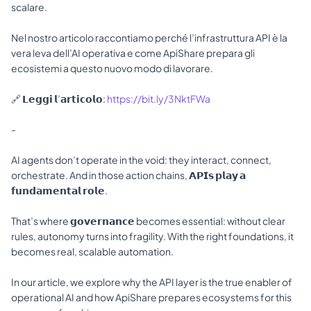
scalare. 
Nel nostro articolo raccontiamo perché l’infrastruttura API è la 
vera leva dell’AI operativa e come ApiShare prepara gli 
ecosistemi a questo nuovo modo di lavorare. 
🔗 𝗟𝗲𝗴𝗴𝗶 𝗹’𝗮𝗿𝘁𝗶𝗰𝗼𝗹𝗼: 
https://bit.ly/3NktFWa
- 
AI agents don’t operate in the void: they interact, connect, 
orchestrate. And in those action chains, 𝗔𝗣𝗜𝘀 𝗽𝗹𝗮𝘆 𝗮 
𝗳𝘂𝗻𝗱𝗮𝗺𝗲𝗻𝘁𝗮𝗹 𝗿𝗼𝗹𝗲. 
That’s where 𝗴𝗼𝘃𝗲𝗿𝗻𝗮𝗻𝗰𝗲 becomes essential: without clear 
rules, autonomy turns into fragility. With the right foundations, it 
becomes real, scalable automation. 
In our article, we explore why the API layer is the true enabler of 
operational AI and how ApiShare prepares ecosystems for this 