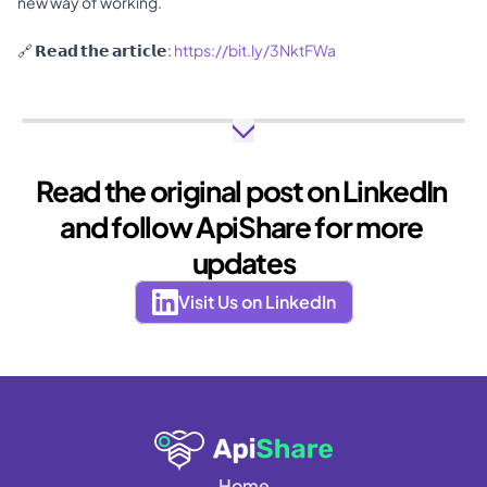
new way of working. 
🔗 𝗥𝗲𝗮𝗱 𝘁𝗵𝗲 𝗮𝗿𝘁𝗶𝗰𝗹𝗲: 
https://bit.ly/3NktFWa
Read the original post on LinkedIn 
and follow ApiShare for more 
updates
Visit Us on LinkedIn
Home